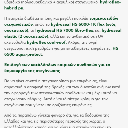
υβριδικό (πολυουρεθανικό + ακρυλικό) στεγανωτικό
hydroflex-
hybrid pu
.
Η εταιρεία διαθέτει επίσης και μεγάλη ποικιλία
τσιμεντοειδών
στεγανωτικών
, όπως το
hydroseal HS 6000-1K flex (ενός
συστατικού)
, τα
hydroseal HS 7000 fibro-flex
, και
hydroseal
elastic (2 συστατικών)
, αλλά και το ανθεκτικό στη UV
ακτινοβολία
hydroflex cool-roof.
Ακόμα, την υγρή
στεγανοποιητική μεμβράνη για μη εκτεθειμένες επιφάνειες,
HS
6500 aqua-protect
.
Επιλογή των κατάλληλων καιρικών συνθηκών για τη
δημιουργία της στεγάνωσης
Για να γίνει σωστά η στεγανοποίηση μια επιφάνειας, είναι
σημαντική η αποφυγή της βροχής και των δυνατών ανέμων κατά
την εφαρμογή των στεγανωτικών προϊόντων και μέχρι αυτά να
στεγνώσουν πλήρως. Αυτό είναι ιδιαίτερα κρίσιμο για την
στεγάνωση που γίνεται σε οριζόντιες επιφάνειες.
Από τα παραπάνω γίνεται φανερό ότι, για τα δεδομένα της
Ελλάδας και για τις περισσότερες περιοχές της χώρας, ο
καταλληλότερος καιρός για να γίνει μια στεγάνωση είναι το