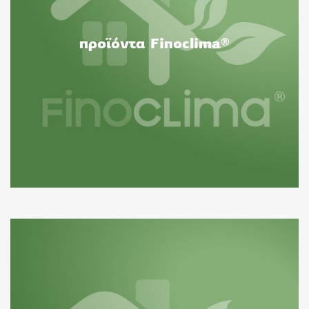
προϊόντα Finoclima®