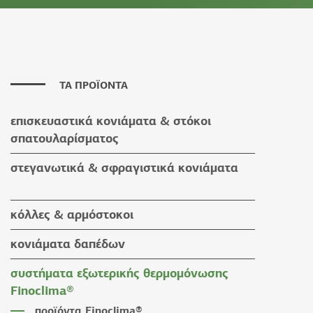
ΤΑ ΠΡΟΪΟΝΤΑ
επισκευαστικά κονιάματα & στόκοι
σπατουλαρίσματος
επισκευαστικά κονιάματα
στεγανωτικά & σφραγιστικά κονιάματα
στόκοι σπατουλαρίσματος
στεγανωτικά & σφραγιστικά κονιάματα
κόλλες & αρμόστοκοι
βοηθητικά υλικά
κόλλες πλακιδίων
κονιάματα δαπέδων
κόλλες ειδικών εφαρμογών
κονιάματα δαπέδων
συστήματα εξωτερικής θερμομόνωσης
αρμόστοκοι & καθαριστικά
βοηθητικά υλικά
Finoclima®
βοηθητικά υλικά
προϊόντα Finoclima®