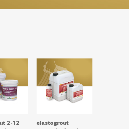
ut 2-12
elastogrout