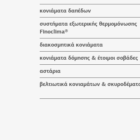
κονιάματα δαπέδων
κονιάματα δαπέδων
συστήματα εξωτερικής θερμομόνωσης
βοηθητικά υλικά
Finoclima®
προϊόντα Finoclima®
διακοσμητικά κονιάματα
βοηθητικά υλικά
υδαταπωθητικά έγχρωμα επιχρίσματα
κονιάματα δόμησης & έτοιμοι σοβάδες
πατητές τσιμεντοκονίες
κονιάματα δόμησης
αστάρια
προϊόντα εμποτισμού & βερνίκια
έτοιμοι σοβάδες
βελτιωτικά κονιαμάτων & σκυροδέματ
βοηθητικά υλικά