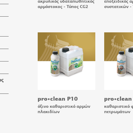
ακρυλικός υδαταπωθητικός
εποξειδικός 
αρμόστοκος - Τύπος CG2
συστατικών -
ος
pro•clean P10
pro•clean
όξινο καθαριστικό αρμών
καθαριστικό 
πλακιδίων
πετρωμάτων