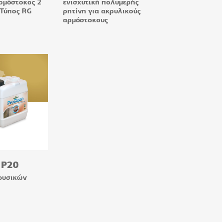
αρμόστοκος 2
ενισχυτική πολυμερής
 Τύπος RG
ρητίνη για ακρυλικούς
αρμόστοκους
 P20
φυσικών