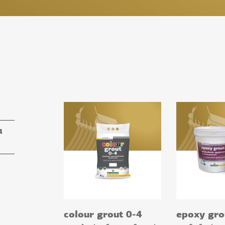
α
τα
colour grout 0-4
epoxy gro