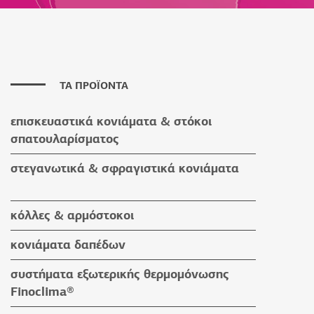
ΤΑ ΠΡΟΪΟΝΤΑ
επισκευαστικά κονιάματα & στόκοι
σπατουλαρίσματος
επισκευαστικά κονιάματα
στεγανωτικά & σφραγιστικά κονιάματα
στόκοι σπατουλαρίσματος
στεγανωτικά & σφραγιστικά κονιάματα
κόλλες & αρμόστοκοι
βοηθητικά υλικά
κόλλες πλακιδίων
κονιάματα δαπέδων
κόλλες ειδικών εφαρμογών
κονιάματα δαπέδων
συστήματα εξωτερικής θερμομόνωσης
αρμόστοκοι & καθαριστικά
βοηθητικά υλικά
Finoclima®
βοηθητικά υλικά
προϊόντα Finoclima®