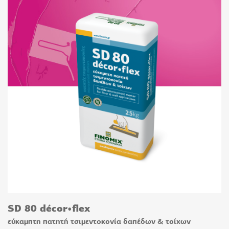
SD 80 décor•flex
εύκαμπτη πατητή τσιμεντοκονία δαπέδων & τοίχων