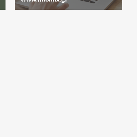
ΕΠΙΚΟΙΝΩΝΙΑ
ΑΚΟ
Πυθαγόρα 16
ΕΓΓ
73134 Χανιά Κρήτης, Ελλάδα
Emai
T.
28210 27150
F.
28210 27005
Σ