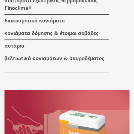
συστήματα εξωτερικής θερμομόνωσης
αρμόστοκοι & καθαριστικά
βοηθητικά υλικά
Finoclima®
βοηθητικά υλικά
προϊόντα Finoclima®
διακοσμητικά κονιάματα
βοηθητικά υλικά
υδαταπωθητικά έγχρωμα επιχρίσματα
κονιάματα δόμησης & έτοιμοι σοβάδες
πατητές τσιμεντοκονίες
κονιάματα δόμησης
αστάρια
προϊόντα εμποτισμού & βερνίκια
έτοιμοι σοβάδες
βελτιωτικά κονιαμάτων & σκυροδέματος
βοηθητικά υλικά