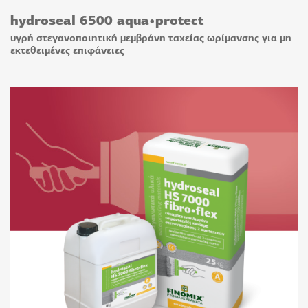
hydroseal 6500 aqua•protect
υγρή στεγανοποιητική μεμβράνη ταχείας ωρίμανσης για μη
εκτεθειμένες επιφάνειες