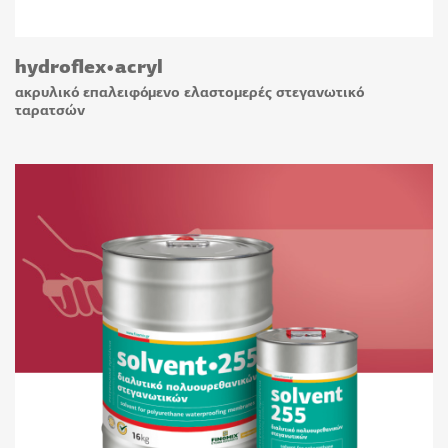
hydroflex•acryl
ακρυλικό επαλειφόμενο ελαστομερές στεγανωτικό
ταρατσών