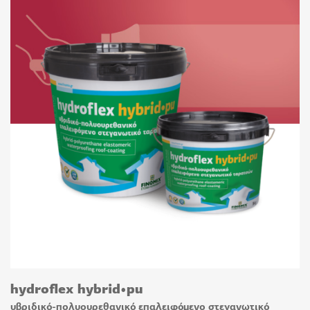
hydroflex hybrid•pu
υβριδικό-πολυουρεθανικό επαλειφόμενο στεγανωτικό