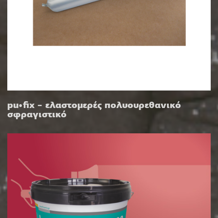
pu•fix – ελαστομερές πολυουρεθανικό
σφραγιστικό