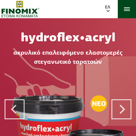
ΕΛ
hydroflex•acryl
ακρυλικό επαλειφόμενο ελαστομερές
στεγανωτικό ταρατσών
Previous Post
Next 