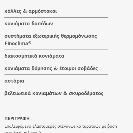
κόλλες & αρμόστοκοι
κόλλες πλακιδίων
κονιάματα δαπέδων
κόλλες ειδικών εφαρμογών
κονιάματα δαπέδων
συστήματα εξωτερικής θερμομόνωσης
αρμόστοκοι & καθαριστικά
βοηθητικά υλικά
Finoclima®
βοηθητικά υλικά
προϊόντα Finoclima®
διακοσμητικά κονιάματα
βοηθητικά υλικά
υδαταπωθητικά έγχρωμα επιχρίσματα
κονιάματα δόμησης & έτοιμοι σοβάδες
πατητές τσιμεντοκονίες
κονιάματα δόμησης
αστάρια
προϊόντα εμποτισμού & βερνίκια
έτοιμοι σοβάδες
βελτιωτικά κονιαμάτων & σκυροδέματος
βοηθητικά υλικά
ΠΕΡΙΓΡΑΦΗ
Επαλειφόμενο ελαστομερές στεγανωτικό ταρατσών με βάση
ακρυλικά πολυμερή.