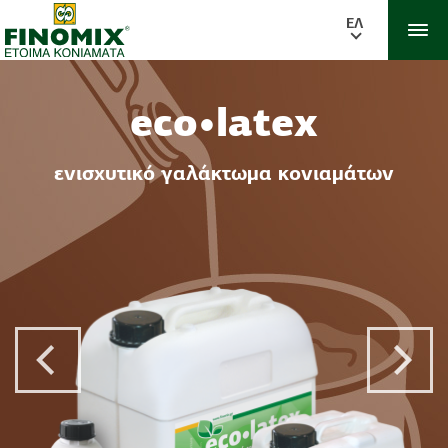
ΕΛ
eco•latex
ενισχυτικό γαλάκτωμα κονιαμάτων
Previous Post
Next 