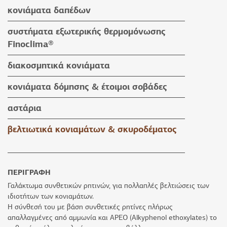
κόλλες πλακιδίων
κονιάματα δαπέδων
κόλλες ειδικών εφαρμογών
κονιάματα δαπέδων
συστήματα εξωτερικής θερμομόνωσης
αρμόστοκοι & καθαριστικά
βοηθητικά υλικά
Finoclima®
βοηθητικά υλικά
προϊόντα Finoclima®
διακοσμητικά κονιάματα
βοηθητικά υλικά
υδαταπωθητικά έγχρωμα επιχρίσματα
κονιάματα δόμησης & έτοιμοι σοβάδες
πατητές τσιμεντοκονίες
κονιάματα δόμησης
αστάρια
προϊόντα εμποτισμού & βερνίκια
έτοιμοι σοβάδες
βελτιωτικά κονιαμάτων & σκυροδέματος
βοηθητικά υλικά
ΠΕΡΙΓΡΑΦΗ
Γαλάκτωμα συνθετικών ρητινών, για πολλαπλές βελτιώσεις των
ιδιοτήτων των κονιαμάτων.
Η σύνθεσή του με βάση συνθετικές ρητίνες πλήρως
απαλλαγμένες από αμμωνία και APEO (Alkyphenol ethoxylates) το