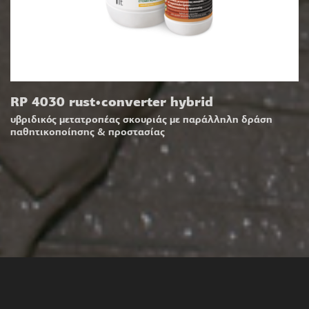
RP 4030 rust•converter hybrid
υβριδικός μετατροπέας σκουριάς με παράλληλη δράση
παθητικοποίησης & προστασίας