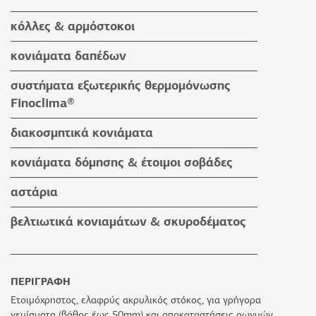
στεγανωτικά & σφραγιστικά κονιάματα
κόλλες & αρμόστοκοι
βοηθητικά υλικά
κόλλες πλακιδίων
κονιάματα δαπέδων
κόλλες ειδικών εφαρμογών
κονιάματα δαπέδων
συστήματα εξωτερικής θερμομόνωσης
αρμόστοκοι & καθαριστικά
βοηθητικά υλικά
Finoclima®
βοηθητικά υλικά
προϊόντα Finoclima®
διακοσμητικά κονιάματα
βοηθητικά υλικά
υδαταπωθητικά έγχρωμα επιχρίσματα
κονιάματα δόμησης & έτοιμοι σοβάδες
πατητές τσιμεντοκονίες
κονιάματα δόμησης
αστάρια
προϊόντα εμποτισμού & βερνίκια
έτοιμοι σοβάδες
βελτιωτικά κονιαμάτων & σκυροδέματος
βοηθητικά υλικά
ΠΕΡΙΓΡΑΦΗ
Ετοιμόχρηστος, ελαφρύς ακρυλικός στόκος, για γρήγορα
γεμίσματα (βάθος έως 50mm) και αποκαταστάσεις ρωγμών.