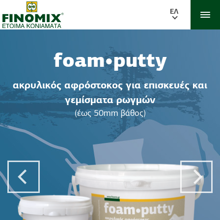
ΕΛ
foam•putty
ακρυλικός αφρόστοκος για επισκευές και
γεμίσματα ρωγμών
(έως 50mm βάθος)
Previous Post
Next 