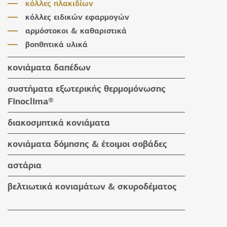
κόλλες πλακιδίων
κόλλες ειδικών εφαρμογών
αρμόστοκοι & καθαριστικά
βοηθητικά υλικά
κονιάματα δαπέδων
κονιάματα δαπέδων
συστήματα εξωτερικής θερμομόνωσης
βοηθητικά υλικά
Finoclima®
προϊόντα Finoclima®
διακοσμητικά κονιάματα
βοηθητικά υλικά
υδαταπωθητικά έγχρωμα επιχρίσματα
κονιάματα δόμησης & έτοιμοι σοβάδες
πατητές τσιμεντοκονίες
κονιάματα δόμησης
αστάρια
προϊόντα εμποτισμού & βερνίκια
έτοιμοι σοβάδες
βελτιωτικά κονιαμάτων & σκυροδέματος
βοηθητικά υλικά