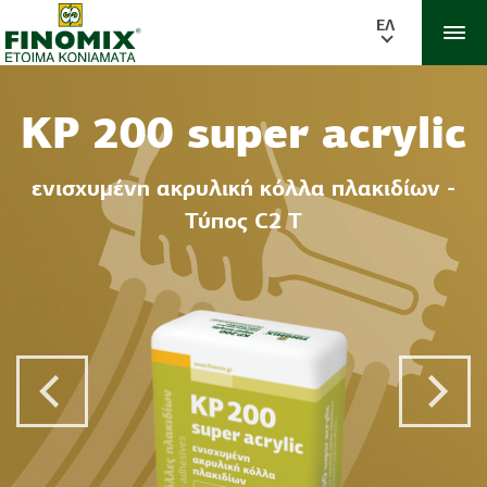
ΕΛ
KP 200 super acrylic
ενισχυμένη ακρυλική κόλλα πλακιδίων -
Τύπος C2 T
Previous Post
Next 