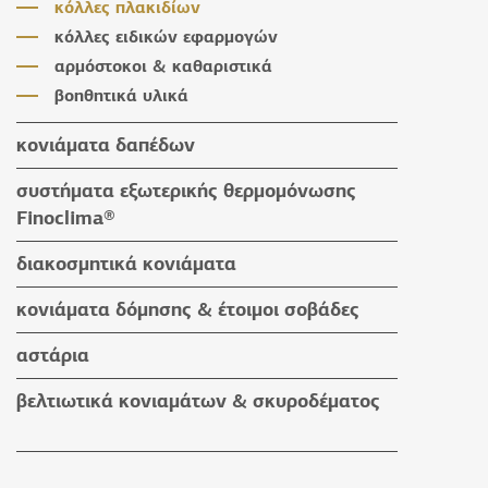
κόλλες πλακιδίων
κόλλες ειδικών εφαρμογών
αρμόστοκοι & καθαριστικά
βοηθητικά υλικά
κονιάματα δαπέδων
κονιάματα δαπέδων
συστήματα εξωτερικής θερμομόνωσης
βοηθητικά υλικά
Finoclima®
προϊόντα Finoclima®
διακοσμητικά κονιάματα
βοηθητικά υλικά
υδαταπωθητικά έγχρωμα επιχρίσματα
κονιάματα δόμησης & έτοιμοι σοβάδες
πατητές τσιμεντοκονίες
κονιάματα δόμησης
αστάρια
προϊόντα εμποτισμού & βερνίκια
έτοιμοι σοβάδες
βελτιωτικά κονιαμάτων & σκυροδέματος
βοηθητικά υλικά