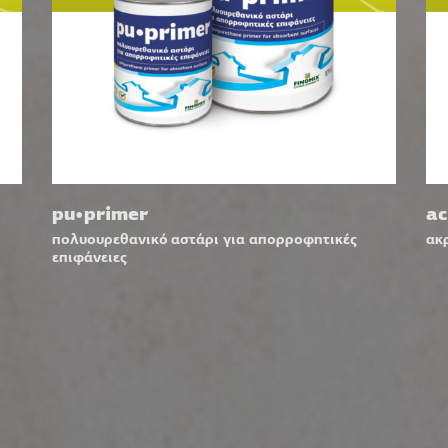
pu•primer
ac
πολυουρεθανικό αστάρι για απορροφητικές
ακ
επιφάνειες