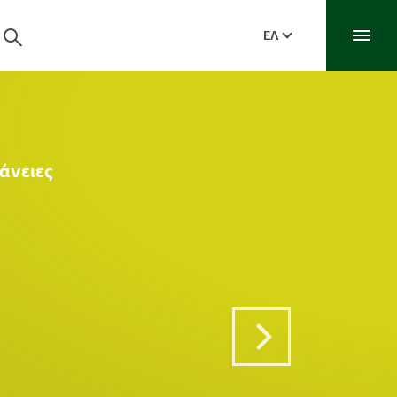
ΕΛ
άνειες
Next Post