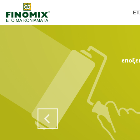
ΕΤ
εποξε
Previous Post