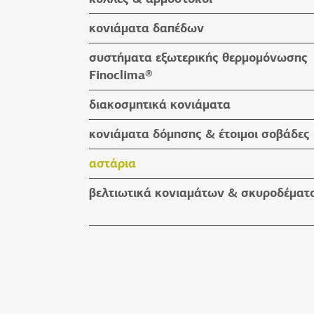
βοηθητικά υλικά
κόλλες πλακιδίων
κονιάματα δαπέδων
κόλλες ειδικών εφαρμογών
κονιάματα δαπέδων
συστήματα εξωτερικής θερμομόνωσης
αρμόστοκοι & καθαριστικά
βοηθητικά υλικά
Finoclima®
βοηθητικά υλικά
προϊόντα Finoclima®
διακοσμητικά κονιάματα
βοηθητικά υλικά
υδαταπωθητικά έγχρωμα επιχρίσματα
κονιάματα δόμησης & έτοιμοι σοβάδες
πατητές τσιμεντοκονίες
κονιάματα δόμησης
αστάρια
προϊόντα εμποτισμού & βερνίκια
έτοιμοι σοβάδες
βελτιωτικά κονιαμάτων & σκυροδέματ
βοηθητικά υλικά